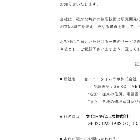
お知らせいたします。
当社は、確かな時計の修理技術と研究開発
創立55周年を迎え、更なる飛躍を期して、
お客様にご満足いただける一層のサービス
今後とも、ご愛顧下さいますよう、宜しく
記
■ 新社名 セイコータイムラボ株式会社
（ 英語表記：SEIKO TIME LA
*なお、従来の住所、電話番
*また、各地の修理窓口及び
■ 社名ロゴ
■ 本件に関するお問い合わせ先